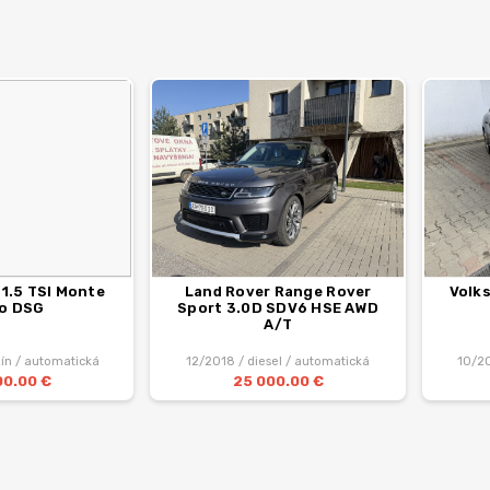
 1.5 TSI Monte
Land Rover Range Rover
Volk
lo DSG
Sport 3.0D SDV6 HSE AWD
A/T
ín / automatická
12/2018 / diesel / automatická
10/20
00.00 €
25 000.00 €