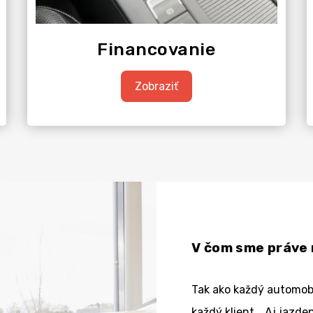
Financovanie
Zobraziť
V čom sme práve 
Tak ako každý automobil
každý klient. „Aj jazd