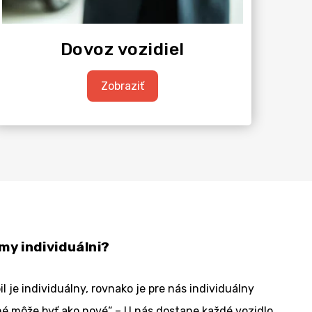
Dovoz vozidiel
Zobraziť
my individuálni?
 je individuálny, rovnako je pre nás individuálny
ené môže byť ako nové“ – U nás dostane každé vozidlo