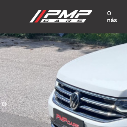
O
nás