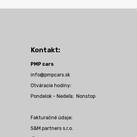
Kontakt:
PMP cars
info@pmpcars.sk
Otváracie hodiny:
Pondelok - Nedeľa: Nonstop
Fakturačné údaje:
S&M partners s.r.o.