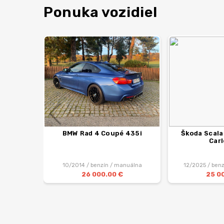
Ponuka vozidiel
BMW Rad 4 Coupé 435i
Škoda Scala
Car
10/2014 / benzín / manuálna
12/2025 / benz
26 000.00 €
25 0