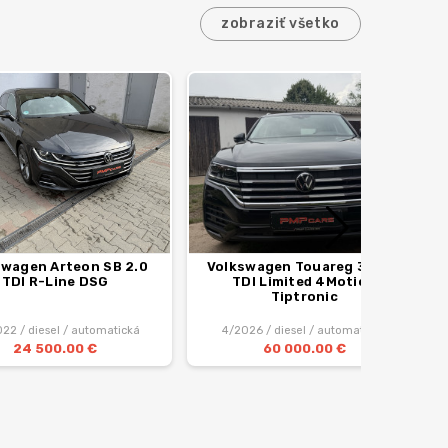
zobraziť všetko
swagen Arteon SB 2.0
Volkswagen Touareg 3.0 V6
TDI R-Line DSG
TDI Limited 4Motion
Tiptronic
22 / diesel / automatická
4/2026 / diesel / automatická
24 500.00 €
60 000.00 €